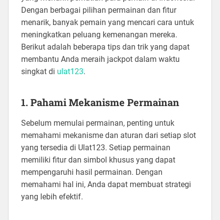
Dengan berbagai pilihan permainan dan fitur
menarik, banyak pemain yang mencari cara untuk
meningkatkan peluang kemenangan mereka.
Berikut adalah beberapa tips dan trik yang dapat
membantu Anda meraih jackpot dalam waktu
singkat di
ulat123
.
1. Pahami Mekanisme Permainan
Sebelum memulai permainan, penting untuk
memahami mekanisme dan aturan dari setiap slot
yang tersedia di Ulat123. Setiap permainan
memiliki fitur dan simbol khusus yang dapat
mempengaruhi hasil permainan. Dengan
memahami hal ini, Anda dapat membuat strategi
yang lebih efektif.​