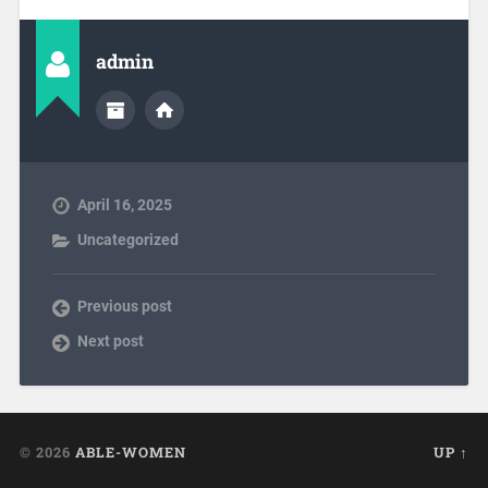
admin
April 16, 2025
Uncategorized
Previous post
Next post
© 2026
ABLE-WOMEN
UP ↑