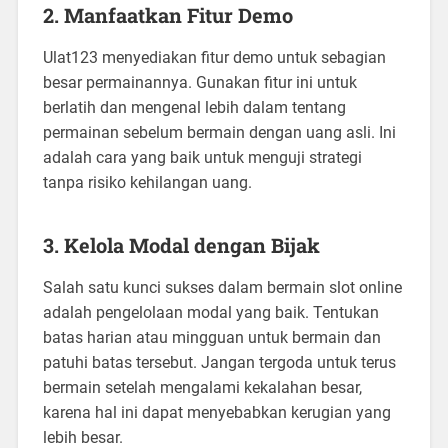
2. Manfaatkan Fitur Demo
Ulat123 menyediakan fitur demo untuk sebagian
besar permainannya. Gunakan fitur ini untuk
berlatih dan mengenal lebih dalam tentang
permainan sebelum bermain dengan uang asli. Ini
adalah cara yang baik untuk menguji strategi
tanpa risiko kehilangan uang.​
3. Kelola Modal dengan Bijak
Salah satu kunci sukses dalam bermain slot online
adalah pengelolaan modal yang baik. Tentukan
batas harian atau mingguan untuk bermain dan
patuhi batas tersebut. Jangan tergoda untuk terus
bermain setelah mengalami kekalahan besar,
karena hal ini dapat menyebabkan kerugian yang
lebih besar.​