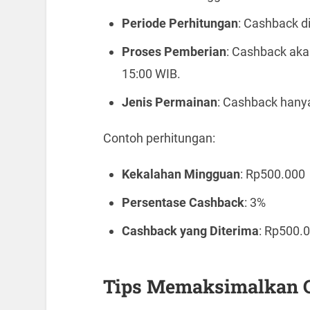
Periode Perhitungan
:
Cashback di
Proses Pemberian
:
Cashback akan
15:00 WIB.
Jenis Permainan
:
Cashback hanya
Contoh perhitungan:
Kekalahan Mingguan
:
Rp500.000
Persentase Cashback
:
3%
Cashback yang Diterima
:
Rp500.0
Tips Memaksimalkan C