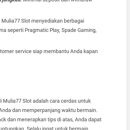
:
Mulia77 Slot menyediakan berbagai
ama seperti Pragmatic Play, Spade Gaming,
tomer service siap membantu Anda kapan
Mulia77 Slot adalah cara cerdas untuk
Anda dan memperpanjang waktu bermain.
k dan menerapkan tips di atas, Anda dapat
guntungkan.
Selalu ingat untuk bermain