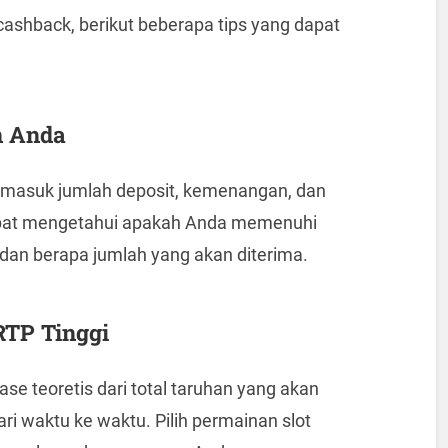
shback, berikut beberapa tips yang dapat
n Anda
ermasuk jumlah deposit, kemenangan, dan
pat mengetahui apakah Anda memenuhi
dan berapa jumlah yang akan diterima.
RTP Tinggi
ase teoretis dari total taruhan yang akan
ri waktu ke waktu.
Pilih permainan slot