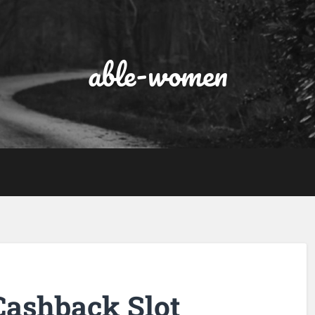
able-women
ashback Slot