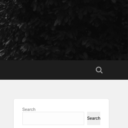
Search
Search