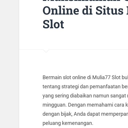
Online di Situ
Slot
Bermain slot online di Mulia77 Slot b
tentang strategi dan pemanfaatan ber
yang sering diabaikan namun sanga
mingguan.
Dengan memahami cara k
dengan bijak, Anda dapat memperpa
peluang kemenangan.