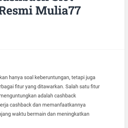
s Resmi Mulia77
ukan hanya soal keberuntungan, tetapi juga
bagai fitur yang ditawarkan.
Salah satu fitur
t menguntungkan adalah cashback
erja cashback dan memanfaatkannya
njang waktu bermain dan meningkatkan