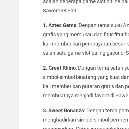
adalah beberapa game slot online pal
Sawer138 Slot:
1. Aztec Gems
: Dengan tema suku A
grafis yang memukau dan fitur-fitur 
kali memberikan pembayaran besar 
salah satu game slot paling gacor di 
2. Great Rhino
: Dengan tema safari 
simbol-simbol binatang yang kuat da
kali memberikan putaran gratis dan
membuatnya menjadi favorit di Sawer
3. Sweet Bonanza
: Dengan tema per
menghadirkan simbol-simbol permen y
menggiurkan. Game ini seringkali m