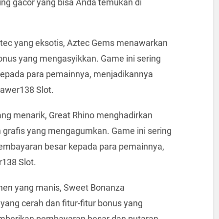
ing gacor yang bisa Anda temukan di
ztec yang eksotis, Aztec Gems menawarkan
bonus yang mengasyikkan. Game ini sering
kepada para pemainnya, menjadikannya
Sawer138 Slot.
yang menarik, Great Rhino menghadirkan
n grafis yang mengagumkan. Game ini sering
 pembayaran besar kepada para pemainnya,
138 Slot.
men yang manis, Sweet Bonanza
ang cerah dan fitur-fitur bonus yang
emberikan pembayaran besar dan putaran