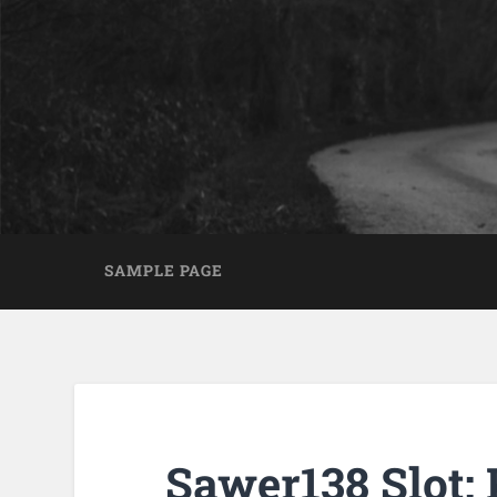
SAMPLE PAGE
Sawer138 Slot