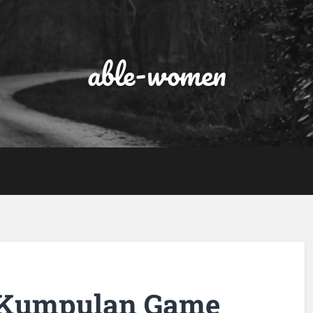
able-women
: Kumpulan Game