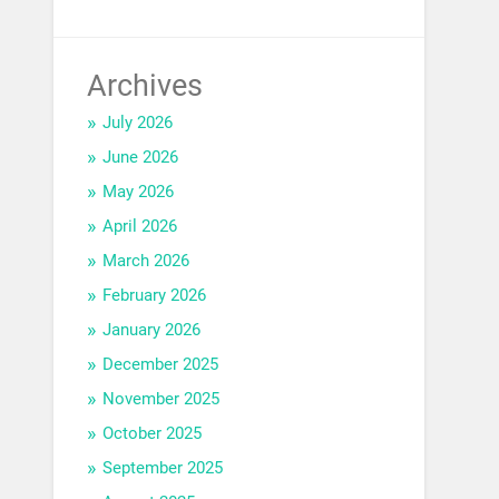
Archives
July 2026
June 2026
May 2026
April 2026
March 2026
February 2026
January 2026
December 2025
November 2025
October 2025
September 2025