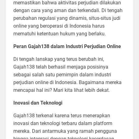
memastikan bahwa aktivitas perjudian dilakukan
dengan cara yang aman dan terkendali. Di tengah
perubahan regulasi yang dinamis, situs-situs judi
online yang beroperasi di Indonesia harus
mematuhi ketentuan hukum yang berlaku.
Peran Gajah138 dalam Industri Perjudian Online
Di tengah lanskap yang terus berubah ini,
Gajah138 telah berhasil menjaga posisinya
sebagai salah satu pemimpin dalam industri
perjudian online di Indonesia. Bagaimana mereka
mencapai hal ini? Mari kita lihat lebih dekat.
Inovasi dan Teknologi
Gajah138 terkenal karena terus menerapkan
inovasi dan teknologi terbaru dalam platform
mereka. Dari antarmuka yang ramah pengguna
hingga integrasi dengan teknologi kecerdasan