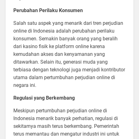
Perubahan Perilaku Konsumen
Salah satu aspek yang menarik dari tren perjudian
online di Indonesia adalah perubahan perilaku
konsumen. Semakin banyak orang yang beralih
dari kasino fisik ke platform online karena
kemudahan akses dan kenyamanan yang
ditawarkan. Selain itu, generasi muda yang
terbiasa dengan teknologi juga menjadi kontributor
utama dalam pertumbuhan perjudian online di
negara ini.
Regulasi yang Berkembang
Meskipun pertumbuhan perjudian online di
Indonesia menarik banyak perhatian, regulasi di
sekitarnya masih terus berkembang. Pemerintah
terus memantau dan mengatur industri ini untuk