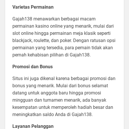
Varietas Permainan
Gajah138 menawarkan berbagai macam
permainan kasino online yang menarik, mulai dari
slot online hingga permainan meja klasik seperti
blackjack, roulette, dan poker. Dengan ratusan opsi
permainan yang tersedia, para pemain tidak akan
pernah kehabisan pilihan di Gajah138.
Promosi dan Bonus
Situs ini juga dikenal karena berbagai promosi dan
bonus yang menarik. Mulai dari bonus selamat
datang untuk anggota baru hingga promosi
mingguan dan turnamen menarik, ada banyak
kesempatan untuk memperoleh hadiah besar dan
meningkatkan saldo Anda di Gajah138.
Layanan Pelanggan