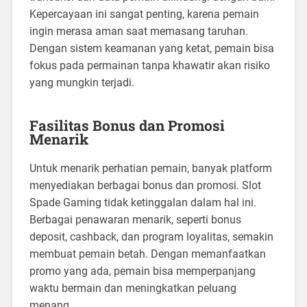
Kepercayaan ini sangat penting, karena pemain
ingin merasa aman saat memasang taruhan.
Dengan sistem keamanan yang ketat, pemain bisa
fokus pada permainan tanpa khawatir akan risiko
yang mungkin terjadi.
Fasilitas Bonus dan Promosi
Menarik
Untuk menarik perhatian pemain, banyak platform
menyediakan berbagai bonus dan promosi. Slot
Spade Gaming tidak ketinggalan dalam hal ini.
Berbagai penawaran menarik, seperti bonus
deposit, cashback, dan program loyalitas, semakin
membuat pemain betah. Dengan memanfaatkan
promo yang ada, pemain bisa memperpanjang
waktu bermain dan meningkatkan peluang
menang.