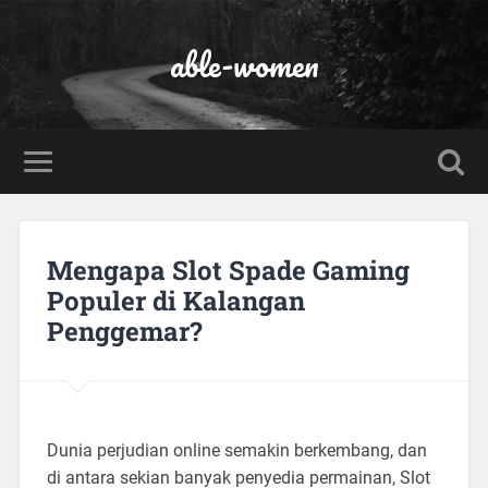
able-women
Mengapa Slot Spade Gaming
Populer di Kalangan
Penggemar?
Dunia perjudian online semakin berkembang, dan
di antara sekian banyak penyedia permainan, Slot