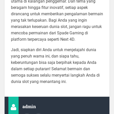
utama di kalangan penggemar. Dari tema yang
beragam hingga fitur inovatif, setiap aspek
dirancang untuk memberikan pengalaman bermain
yang tak terlupakan. Bagi Anda yang ingin
merasakan keseruan dunia slot, jangan ragu untuk
mencoba permainan dari Spade Gaming di
platform terpercaya seperti Next 4D.
Jadi, siapkan diri Anda untuk menjelajahi dunia
yang penuh warna ini, dan siapa tahu,
keberuntungan bisa saja berpihak kepada Anda
dalam setiap putaran! Selamat bermain dan
semoga sukses selalu menyertai langkah Anda di
dunia slot yang menantang ini.
admin