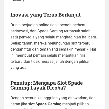
Inovasi yang Terus Berlanjut
Dunia perjudian online tidak pernah berhenti
berinovasi, dan Spade Gaming termasuk salah
satu penyedia yang selalu menghadirkan hal baru.
Setiap tahun, mereka meluncurkan slot terbaru
dengan fitur dan tema yang semakin menarik. Hal
ini membuat pemain selalu menantikan rilis
terbaru dan tidak merasa jenuh dengan pilihan
yang ada.
Penutup: Mengapa Slot Spade
Gaming Layak Dicoba?
Dengan semua keunggulan yang ditawarkan, tidak
heran jika
slot Spade Gaming
menjadi pilihan