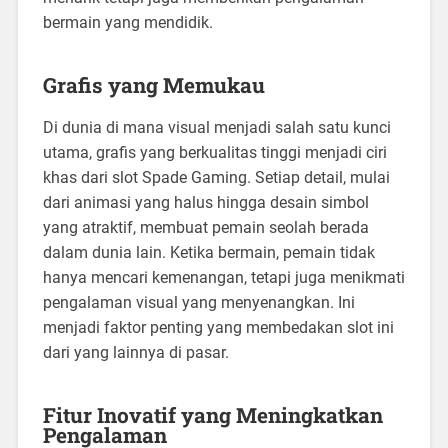
bermain yang mendidik.
Grafis yang Memukau
Di dunia di mana visual menjadi salah satu kunci
utama, grafis yang berkualitas tinggi menjadi ciri
khas dari slot Spade Gaming. Setiap detail, mulai
dari animasi yang halus hingga desain simbol
yang atraktif, membuat pemain seolah berada
dalam dunia lain. Ketika bermain, pemain tidak
hanya mencari kemenangan, tetapi juga menikmati
pengalaman visual yang menyenangkan. Ini
menjadi faktor penting yang membedakan slot ini
dari yang lainnya di pasar.
Fitur Inovatif yang Meningkatkan
Pengalaman