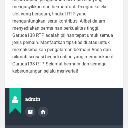
mengasyikkan dan bermanfaat. Dengan koleksi
slot yang beragam, tingkat RTP yang
menguntungkan, serta kontribusi Allbet dalam
menyediakan permainan berkualitas tinggi,
Garuda138 RTP adalah pilihan tepat untuk semua
jenis pemain. Manfaatkan tips-tips di atas untuk
memaksimalkan pengalaman bermain Anda dan
nikmati sensasi berjudi online yang memuaskan di
Garuda138 RTP. Selamat bermain dan semoga
keberuntungan selalu menyertai!
admin