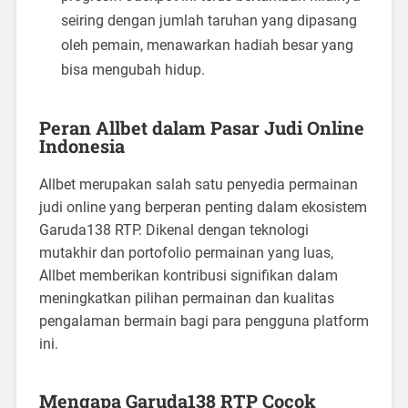
seiring dengan jumlah taruhan yang dipasang
oleh pemain, menawarkan hadiah besar yang
bisa mengubah hidup.
Peran Allbet dalam Pasar Judi Online
Indonesia
Allbet merupakan salah satu penyedia permainan
judi online yang berperan penting dalam ekosistem
Garuda138 RTP. Dikenal dengan teknologi
mutakhir dan portofolio permainan yang luas,
Allbet memberikan kontribusi signifikan dalam
meningkatkan pilihan permainan dan kualitas
pengalaman bermain bagi para pengguna platform
ini.
Mengapa Garuda138 RTP Cocok