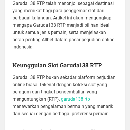
Garuda138 RTP telah menonjol sebagai destinasi
yang memikat bagi para penggemar slot dari
berbagai kalangan. Artikel ini akan mengungkap
mengapa Garuda138 RTP menjadi pilihan ideal
untuk semua jenis pemain, serta menjelaskan
peran penting Allbet dalam pasar perjudian online
Indonesia.
Keunggulan Slot Garuda138 RTP
Garuda138 RTP bukan sekadar platform perjudian
online biasa. Dikenal dengan koleksi slot yang
beragam dan tingkat pengembalian yang
menguntungkan (RTP),
garuda138 rtp
menawarkan pengalaman bermain yang menarik
dan sesuai dengan berbagai preferensi pemain.