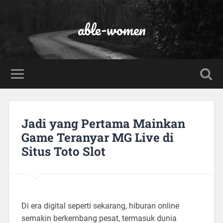
able-women
Jadi yang Pertama Mainkan
Game Teranyar MG Live di
Situs Toto Slot
Di era digital seperti sekarang, hiburan online
semakin berkembang pesat, termasuk dunia