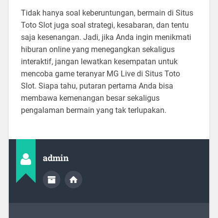
Tidak hanya soal keberuntungan, bermain di Situs
Toto Slot juga soal strategi, kesabaran, dan tentu
saja kesenangan. Jadi, jika Anda ingin menikmati
hiburan online yang menegangkan sekaligus
interaktif, jangan lewatkan kesempatan untuk
mencoba game teranyar MG Live di Situs Toto
Slot. Siapa tahu, putaran pertama Anda bisa
membawa kemenangan besar sekaligus
pengalaman bermain yang tak terlupakan.
admin