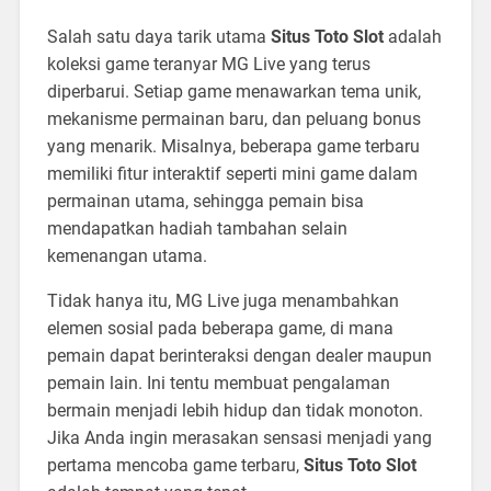
Salah satu daya tarik utama
Situs Toto Slot
adalah
koleksi game teranyar MG Live yang terus
diperbarui. Setiap game menawarkan tema unik,
mekanisme permainan baru, dan peluang bonus
yang menarik. Misalnya, beberapa game terbaru
memiliki fitur interaktif seperti mini game dalam
permainan utama, sehingga pemain bisa
mendapatkan hadiah tambahan selain
kemenangan utama.
Tidak hanya itu, MG Live juga menambahkan
elemen sosial pada beberapa game, di mana
pemain dapat berinteraksi dengan dealer maupun
pemain lain. Ini tentu membuat pengalaman
bermain menjadi lebih hidup dan tidak monoton.
Jika Anda ingin merasakan sensasi menjadi yang
pertama mencoba game terbaru,
Situs Toto Slot