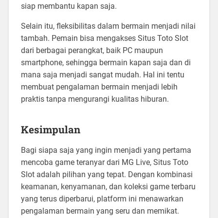
siap membantu kapan saja.
Selain itu, fleksibilitas dalam bermain menjadi nilai
tambah. Pemain bisa mengakses Situs Toto Slot
dari berbagai perangkat, baik PC maupun
smartphone, sehingga bermain kapan saja dan di
mana saja menjadi sangat mudah. Hal ini tentu
membuat pengalaman bermain menjadi lebih
praktis tanpa mengurangi kualitas hiburan.
Kesimpulan
Bagi siapa saja yang ingin menjadi yang pertama
mencoba game teranyar dari MG Live, Situs Toto
Slot adalah pilihan yang tepat. Dengan kombinasi
keamanan, kenyamanan, dan koleksi game terbaru
yang terus diperbarui, platform ini menawarkan
pengalaman bermain yang seru dan memikat.