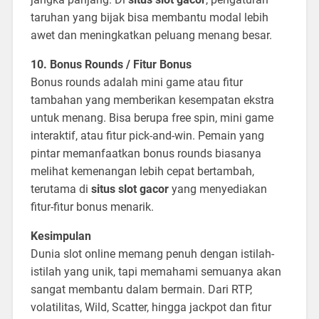
taruhan yang bijak bisa membantu modal lebih
awet dan meningkatkan peluang menang besar.
10. Bonus Rounds / Fitur Bonus
Bonus rounds adalah mini game atau fitur
tambahan yang memberikan kesempatan ekstra
untuk menang. Bisa berupa free spin, mini game
interaktif, atau fitur pick-and-win. Pemain yang
pintar memanfaatkan bonus rounds biasanya
melihat kemenangan lebih cepat bertambah,
terutama di
situs slot gacor
yang menyediakan
fitur-fitur bonus menarik.
Kesimpulan
Dunia slot online memang penuh dengan istilah-
istilah yang unik, tapi memahami semuanya akan
sangat membantu dalam bermain. Dari RTP,
volatilitas, Wild, Scatter, hingga jackpot dan fitur