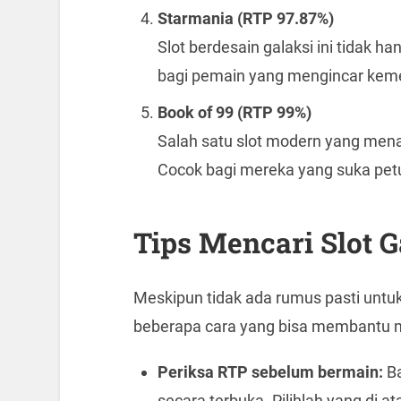
Starmania (RTP 97.87%)
Slot berdesain galaksi ini tidak ha
bagi pemain yang mengincar kem
Book of 99 (RTP 99%)
Salah satu slot modern yang mena
Cocok bagi mereka yang suka pet
Tips Mencari Slot G
Meskipun tidak ada rumus pasti untu
beberapa cara yang bisa membantu 
Periksa RTP sebelum bermain:
Ba
secara terbuka. Pilihlah yang di at