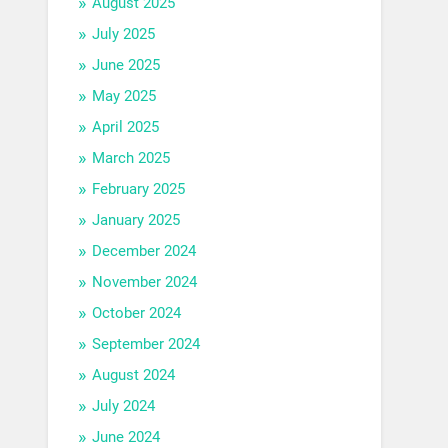
August 2025
July 2025
June 2025
May 2025
April 2025
March 2025
February 2025
January 2025
December 2024
November 2024
October 2024
September 2024
August 2024
July 2024
June 2024