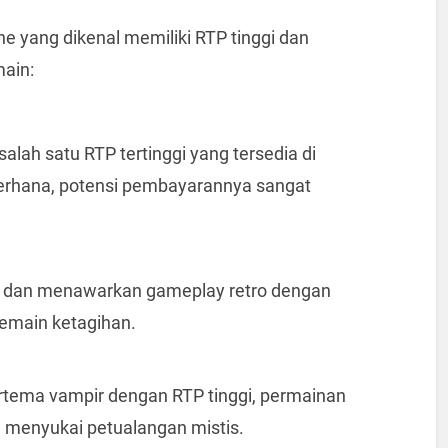
ine yang dikenal memiliki RTP tinggi dan
main:
 salah satu RTP tertinggi yang tersedia di
erhana, potensi pembayarannya sangat
Ent dan menawarkan gameplay retro dengan
pemain ketagihan.
ertema vampir dengan RTP tinggi, permainan
g menyukai petualangan mistis.