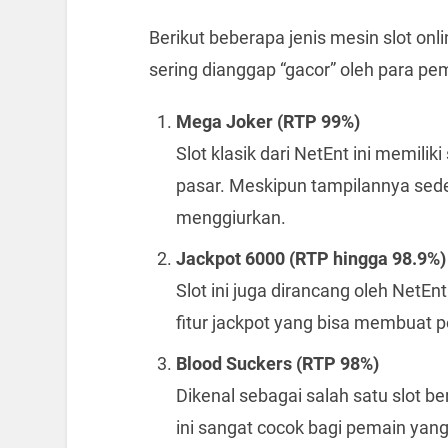
Berikut beberapa jenis mesin slot onl
sering dianggap “gacor” oleh para pe
Mega Joker (RTP 99%)
Slot klasik dari NetEnt ini memiliki
pasar. Meskipun tampilannya sed
menggiurkan.
Jackpot 6000 (RTP hingga 98.9%)
Slot ini juga dirancang oleh Net
fitur jackpot yang bisa membuat 
Blood Suckers (RTP 98%)
Dikenal sebagai salah satu slot b
ini sangat cocok bagi pemain yan