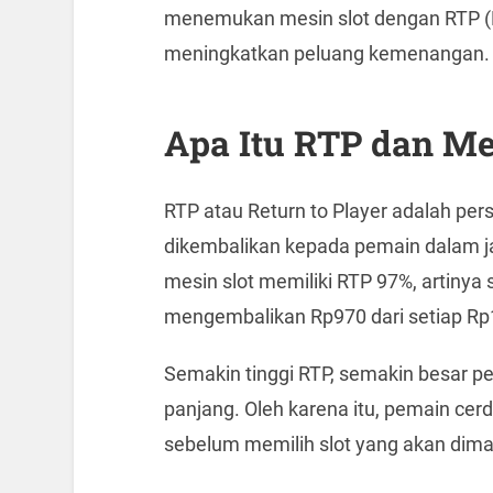
menemukan mesin slot dengan RTP (Re
meningkatkan peluang kemenangan.
Apa Itu RTP dan M
RTP atau Return to Player adalah pers
dikembalikan kepada pemain dalam ja
mesin slot memiliki RTP 97%, artinya 
mengembalikan Rp970 dari setiap Rp1
Semakin tinggi RTP, semakin besar 
panjang. Oleh karena itu, pemain cer
sebelum memilih slot yang akan dima