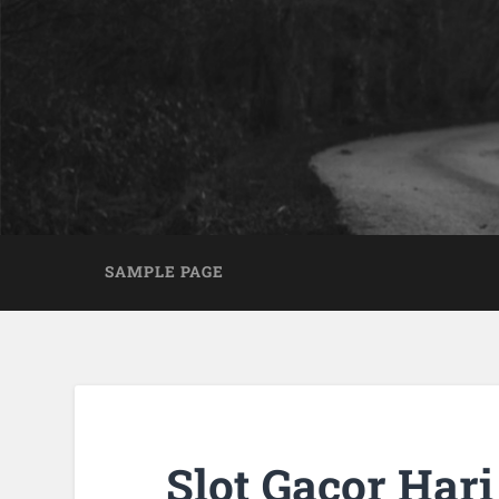
SAMPLE PAGE
Slot Gacor Hari