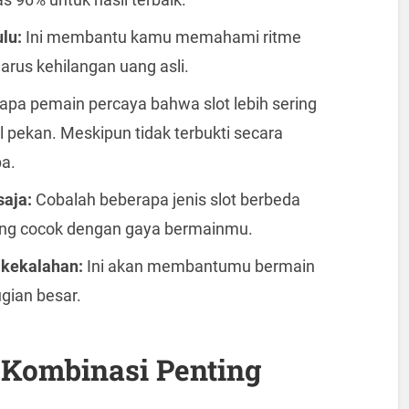
lu:
Ini membantu kamu memahami ritme
arus kehilangan uang asli.
pa pemain percaya bahwa slot lebih sering
 pekan. Meskipun tidak terbukti secara
ba.
saja:
Cobalah beberapa jenis slot berbeda
ing cocok dengan gaya bermainmu.
 kekalahan:
Ini akan membantumu bermain
ugian besar.
s: Kombinasi Penting