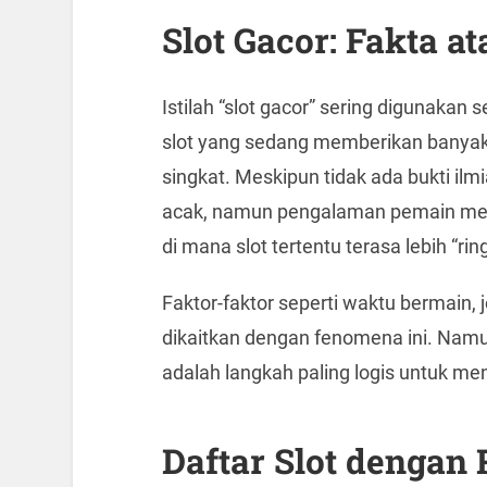
Slot Gacor: Fakta a
Istilah “slot gacor” sering digunaka
slot yang sedang memberikan banya
singkat. Meskipun tidak ada bukti ilm
acak, namun pengalaman pemain men
di mana slot tertentu terasa lebih “rin
Faktor-faktor seperti waktu bermain, j
dikaitkan dengan fenomena ini. Namun
adalah langkah paling logis untuk m
Daftar Slot dengan 