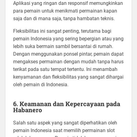
Aplikasi yang ringan dan responsif memungkinkan
para pemain untuk menikmati permainan kapan
saja dan di mana saja, tanpa hambatan teknis.
Fleksibilitas ini sangat penting, terutama bagi
pemain Indonesia yang sering bepergian atau yang
lebih suka bermain sambil bersantai di rumah.
Dengan menggunakan ponsel pintar, pemain dapat
mengakses permainan dengan mudah tanpa harus
terikat pada satu tempat tertentu. Ini menambah
kenyamanan dan fleksibilitas yang sangat dihargai
oleh pemain di Indonesia.
6.
Keamanan dan Kepercayaan pada
Habanero
Salah satu aspek yang sangat diperhatikan oleh
pemain Indonesia saat memilih permainan slot