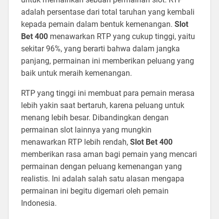
adalah persentase dari total taruhan yang kembali
kepada pemain dalam bentuk kemenangan.
Slot
Bet 400
menawarkan RTP yang cukup tinggi, yaitu
sekitar 96%, yang berarti bahwa dalam jangka
panjang, permainan ini memberikan peluang yang
baik untuk meraih kemenangan.
RTP yang tinggi ini membuat para pemain merasa
lebih yakin saat bertaruh, karena peluang untuk
menang lebih besar. Dibandingkan dengan
permainan slot lainnya yang mungkin
menawarkan RTP lebih rendah,
Slot Bet 400
memberikan rasa aman bagi pemain yang mencari
permainan dengan peluang kemenangan yang
realistis. Ini adalah salah satu alasan mengapa
permainan ini begitu digemari oleh pemain
Indonesia.