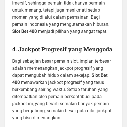
imersif, sehingga pemain tidak hanya bermain
untuk menang, tetapi juga menikmati setiap
momen yang dilalui dalam permainan. Bagi
pemain Indonesia yang mengutamakan hiburan,
Slot Bet 400
menjadi pilihan yang sangat tepat.
4.
Jackpot Progresif yang Menggoda
Bagi sebagian besar pemain slot, impian terbesar
adalah memenangkan jackpot progresif yang
dapat mengubah hidup dalam sekejap.
Slot Bet
400
menawarkan jackpot progresif yang terus
berkembang seiring waktu. Setiap taruhan yang
ditempatkan oleh pemain berkontribusi pada
jackpot ini, yang berarti semakin banyak pemain
yang bergabung, semakin besar pula nilai jackpot
yang bisa dimenangkan.