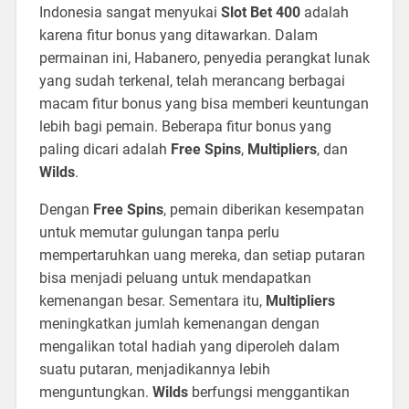
Indonesia sangat menyukai
Slot Bet 400
adalah
karena fitur bonus yang ditawarkan. Dalam
permainan ini, Habanero, penyedia perangkat lunak
yang sudah terkenal, telah merancang berbagai
macam fitur bonus yang bisa memberi keuntungan
lebih bagi pemain. Beberapa fitur bonus yang
paling dicari adalah
Free Spins
,
Multipliers
, dan
Wilds
.
Dengan
Free Spins
, pemain diberikan kesempatan
untuk memutar gulungan tanpa perlu
mempertaruhkan uang mereka, dan setiap putaran
bisa menjadi peluang untuk mendapatkan
kemenangan besar. Sementara itu,
Multipliers
meningkatkan jumlah kemenangan dengan
mengalikan total hadiah yang diperoleh dalam
suatu putaran, menjadikannya lebih
menguntungkan.
Wilds
berfungsi menggantikan