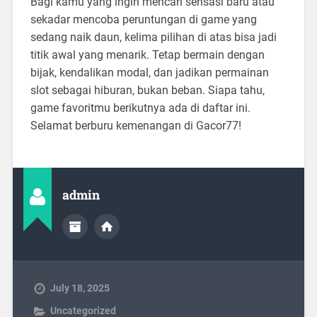
Bagi kamu yang ingin mencari sensasi baru atau
sekadar mencoba peruntungan di game yang
sedang naik daun, kelima pilihan di atas bisa jadi
titik awal yang menarik. Tetap bermain dengan
bijak, kendalikan modal, dan jadikan permainan
slot sebagai hiburan, bukan beban. Siapa tahu,
game favoritmu berikutnya ada di daftar ini.
Selamat berburu kemenangan di Gacor77!
admin
July 18, 2025
Uncategorized