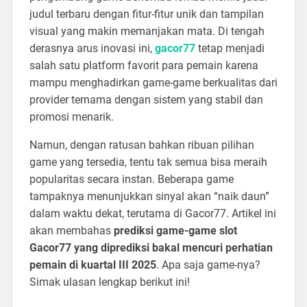
judul terbaru dengan fitur-fitur unik dan tampilan
visual yang makin memanjakan mata. Di tengah
derasnya arus inovasi ini,
gacor77
tetap menjadi
salah satu platform favorit para pemain karena
mampu menghadirkan game-game berkualitas dari
provider ternama dengan sistem yang stabil dan
promosi menarik.
Namun, dengan ratusan bahkan ribuan pilihan
game yang tersedia, tentu tak semua bisa meraih
popularitas secara instan. Beberapa game
tampaknya menunjukkan sinyal akan “naik daun”
dalam waktu dekat, terutama di Gacor77. Artikel ini
akan membahas
prediksi game-game slot
Gacor77 yang diprediksi bakal mencuri perhatian
pemain di kuartal III 2025
. Apa saja game-nya?
Simak ulasan lengkap berikut ini!