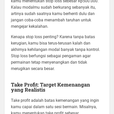
kamu menentukan stop loss sebesar Rp500.000.
Kalau modalmu sudah berkurang sebanyak itu,
artinya sudah saatnya kamu berhenti dulu dan
jangan coba-coba menambah taruhan untuk
mengejar kekalahan.
Kenapa stop loss penting? Karena tanpa batas
kerugian, kamu bisa terus-terusan kalah dan
akhirnya kehilangan modal banyak tanpa kontrol.
Stop loss berfungsi sebagai pengaman agar
permainan tetap menyenangkan dan tidak
merugikan secara besar.
Take Profit: Target Kemenangan
yang Realistis
Take profit adalah batas kemenangan yang ingin
kamu capai dalam satu sesi bermain. Misalnya,
kamu menentukan take profit sebesar