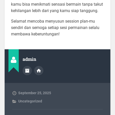
kamu bisa menikmati sensasi bermain tanpa takut
kehilangan lebih dari yang kamu siap tanggung.
Selamat mencoba menyusun session plan-mu
sendiri dan semoga setiap sesi permainan selalu
membawa keberuntungan!
admin
September 25, 2025
Uncategorized