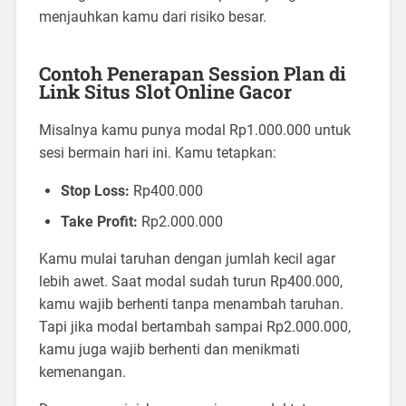
menjauhkan kamu dari risiko besar.
Contoh Penerapan Session Plan di
Link Situs Slot Online Gacor
Misalnya kamu punya modal Rp1.000.000 untuk
sesi bermain hari ini. Kamu tetapkan:
Stop Loss:
Rp400.000
Take Profit:
Rp2.000.000
Kamu mulai taruhan dengan jumlah kecil agar
lebih awet. Saat modal sudah turun Rp400.000,
kamu wajib berhenti tanpa menambah taruhan.
Tapi jika modal bertambah sampai Rp2.000.000,
kamu juga wajib berhenti dan menikmati
kemenangan.