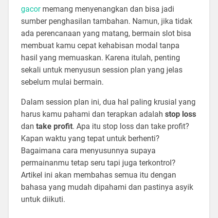
gacor
memang menyenangkan dan bisa jadi
sumber penghasilan tambahan. Namun, jika tidak
ada perencanaan yang matang, bermain slot bisa
membuat kamu cepat kehabisan modal tanpa
hasil yang memuaskan. Karena itulah, penting
sekali untuk menyusun session plan yang jelas
sebelum mulai bermain.
Dalam session plan ini, dua hal paling krusial yang
harus kamu pahami dan terapkan adalah
stop loss
dan
take profit
. Apa itu stop loss dan take profit?
Kapan waktu yang tepat untuk berhenti?
Bagaimana cara menyusunnya supaya
permainanmu tetap seru tapi juga terkontrol?
Artikel ini akan membahas semua itu dengan
bahasa yang mudah dipahami dan pastinya asyik
untuk diikuti.