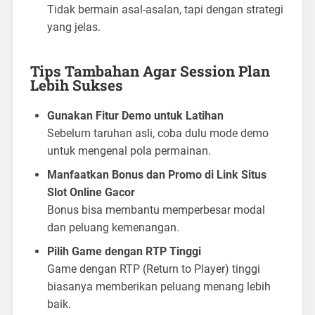
Tidak bermain asal-asalan, tapi dengan strategi
yang jelas.
Tips Tambahan Agar Session Plan
Lebih Sukses
Gunakan Fitur Demo untuk Latihan
Sebelum taruhan asli, coba dulu mode demo
untuk mengenal pola permainan.
Manfaatkan Bonus dan Promo di Link Situs
Slot Online Gacor
Bonus bisa membantu memperbesar modal
dan peluang kemenangan.
Pilih Game dengan RTP Tinggi
Game dengan RTP (Return to Player) tinggi
biasanya memberikan peluang menang lebih
baik.