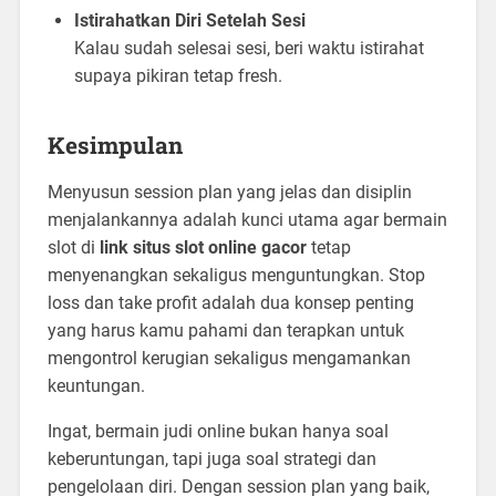
Istirahatkan Diri Setelah Sesi
Kalau sudah selesai sesi, beri waktu istirahat
supaya pikiran tetap fresh.
Kesimpulan
Menyusun session plan yang jelas dan disiplin
menjalankannya adalah kunci utama agar bermain
slot di
link situs slot online gacor
tetap
menyenangkan sekaligus menguntungkan. Stop
loss dan take profit adalah dua konsep penting
yang harus kamu pahami dan terapkan untuk
mengontrol kerugian sekaligus mengamankan
keuntungan.
Ingat, bermain judi online bukan hanya soal
keberuntungan, tapi juga soal strategi dan
pengelolaan diri. Dengan session plan yang baik,