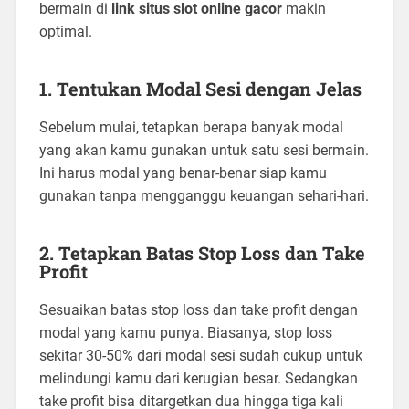
bermain di
link situs slot online gacor
makin
optimal.
1. Tentukan Modal Sesi dengan Jelas
Sebelum mulai, tetapkan berapa banyak modal
yang akan kamu gunakan untuk satu sesi bermain.
Ini harus modal yang benar-benar siap kamu
gunakan tanpa mengganggu keuangan sehari-hari.
2. Tetapkan Batas Stop Loss dan Take
Profit
Sesuaikan batas stop loss dan take profit dengan
modal yang kamu punya. Biasanya, stop loss
sekitar 30-50% dari modal sesi sudah cukup untuk
melindungi kamu dari kerugian besar. Sedangkan
take profit bisa ditargetkan dua hingga tiga kali