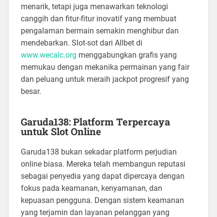
menarik, tetapi juga menawarkan teknologi
canggih dan fitur-fitur inovatif yang membuat
pengalaman bermain semakin menghibur dan
mendebarkan. Slot-sot dari Allbet di
www.wecalc.org
menggabungkan grafis yang
memukau dengan mekanika permainan yang fair
dan peluang untuk meraih jackpot progresif yang
besar.
Garuda138: Platform Terpercaya
untuk Slot Online
Garuda138 bukan sekadar platform perjudian
online biasa. Mereka telah membangun reputasi
sebagai penyedia yang dapat dipercaya dengan
fokus pada keamanan, kenyamanan, dan
kepuasan pengguna. Dengan sistem keamanan
yang terjamin dan layanan pelanggan yang