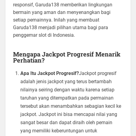
responsif, Garuda138 memberikan lingkungan
bermain yang aman dan menyenangkan bagi
setiap pemainnya. Inilah yang membuat
Garuda138 menjadi pilihan utama bagi para
penggemar slot di Indonesia.
Mengapa Jackpot Progresif Menarik
Perhatian?
Apa Itu Jackpot Progresif?
Jackpot progresif
adalah jenis jackpot yang terus bertambah
nilainya seiring dengan waktu karena setiap
taruhan yang ditempatkan pada permainan
tersebut akan menambahkan sebagian kecil ke
jackpot. Jackpot ini bisa mencapai nilai yang
sangat besar dan dapat diraih oleh pemain
yang memiliki keberuntungan untuk