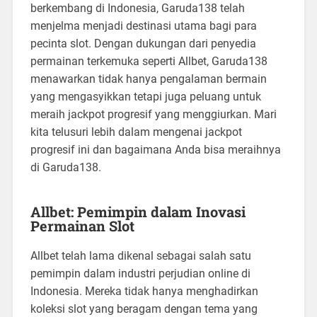
berkembang di Indonesia, Garuda138 telah
menjelma menjadi destinasi utama bagi para
pecinta slot. Dengan dukungan dari penyedia
permainan terkemuka seperti Allbet, Garuda138
menawarkan tidak hanya pengalaman bermain
yang mengasyikkan tetapi juga peluang untuk
meraih jackpot progresif yang menggiurkan. Mari
kita telusuri lebih dalam mengenai jackpot
progresif ini dan bagaimana Anda bisa meraihnya
di Garuda138.
Allbet: Pemimpin dalam Inovasi
Permainan Slot
Allbet telah lama dikenal sebagai salah satu
pemimpin dalam industri perjudian online di
Indonesia. Mereka tidak hanya menghadirkan
koleksi slot yang beragam dengan tema yang