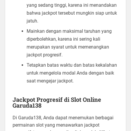
yang sedang tinggi, karena ini menandakan
bahwa jackpot tersebut mungkin siap untuk
jatuh.
Mainkan dengan maksimal taruhan yang
diperbolehkan, karena ini sering kali
merupakan syarat untuk memenangkan
jackpot progresif.
Tetapkan batas waktu dan batas kekalahan
untuk mengelola modal Anda dengan baik
saat mengejar jackpot.
Jackpot Progresif di Slot Online
Garuda138
Di Garuda138, Anda dapat menemukan berbagai
permainan slot yang menawarkan jackpot