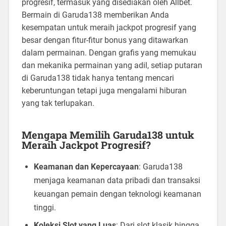
progresif, termasuk yang disediakan oleh Allbet.
Bermain di Garuda138 memberikan Anda
kesempatan untuk meraih jackpot progresif yang
besar dengan fitur-fitur bonus yang ditawarkan
dalam permainan. Dengan grafis yang memukau
dan mekanika permainan yang adil, setiap putaran
di Garuda138 tidak hanya tentang mencari
keberuntungan tetapi juga mengalami hiburan
yang tak terlupakan.
Mengapa Memilih Garuda138 untuk
Meraih Jackpot Progresif?
Keamanan dan Kepercayaan
: Garuda138
menjaga keamanan data pribadi dan transaksi
keuangan pemain dengan teknologi keamanan
tinggi.
Koleksi Slot yang Luas
: Dari slot klasik hingga