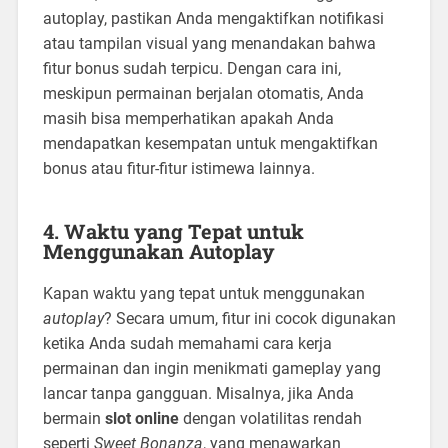
autoplay, pastikan Anda mengaktifkan notifikasi
atau tampilan visual yang menandakan bahwa
fitur bonus sudah terpicu. Dengan cara ini,
meskipun permainan berjalan otomatis, Anda
masih bisa memperhatikan apakah Anda
mendapatkan kesempatan untuk mengaktifkan
bonus atau fitur-fitur istimewa lainnya.
4.
Waktu yang Tepat untuk
Menggunakan Autoplay
Kapan waktu yang tepat untuk menggunakan
autoplay
? Secara umum, fitur ini cocok digunakan
ketika Anda sudah memahami cara kerja
permainan dan ingin menikmati gameplay yang
lancar tanpa gangguan. Misalnya, jika Anda
bermain
slot online
dengan volatilitas rendah
seperti
Sweet Bonanza
, yang menawarkan