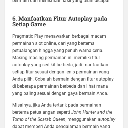
bermain dan menikmati hasil yang telah dicapai.
6.
Manfaatkan Fitur Autoplay pada
Setiap Game
Pragmatic Play menawarkan berbagai macam
permainan slot online, dari yang bertema
petualangan hingga yang penuh warna ceria.
Masing-masing permainan ini memiliki fitur
autoplay yang sedikit berbeda, jadi manfaatkan
setiap fitur sesuai dengan jenis permainan yang
Anda pilih. Cobalah bermain dengan fitur autoplay
di beberapa permainan berbeda dan lihat mana
yang paling sesuai dengan gaya bermain Anda.
Misalnya, jika Anda tertarik pada permainan
bertema petualangan seperti
John Hunter and the
Tomb of the Scarab Queen
, menggunakan
autoplay
dapat memberi Anda pengalaman bermain yang