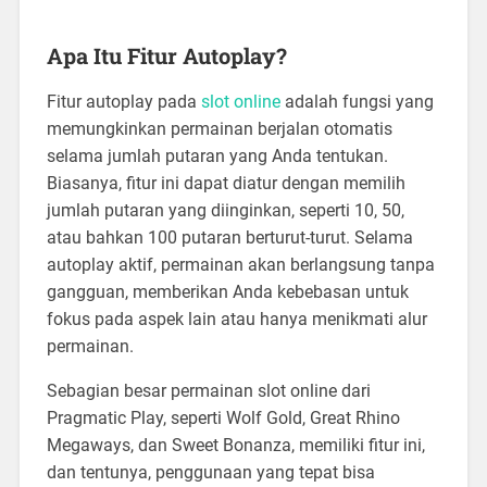
Apa Itu Fitur Autoplay?
Fitur autoplay pada
slot online
adalah fungsi yang
memungkinkan permainan berjalan otomatis
selama jumlah putaran yang Anda tentukan.
Biasanya, fitur ini dapat diatur dengan memilih
jumlah putaran yang diinginkan, seperti 10, 50,
atau bahkan 100 putaran berturut-turut. Selama
autoplay aktif, permainan akan berlangsung tanpa
gangguan, memberikan Anda kebebasan untuk
fokus pada aspek lain atau hanya menikmati alur
permainan.
Sebagian besar permainan slot online dari
Pragmatic Play, seperti Wolf Gold, Great Rhino
Megaways, dan Sweet Bonanza, memiliki fitur ini,
dan tentunya, penggunaan yang tepat bisa