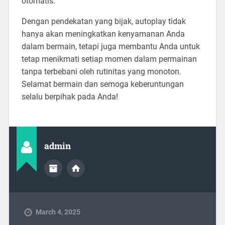
otomatis.
Dengan pendekatan yang bijak, autoplay tidak
hanya akan meningkatkan kenyamanan Anda
dalam bermain, tetapi juga membantu Anda untuk
tetap menikmati setiap momen dalam permainan
tanpa terbebani oleh rutinitas yang monoton.
Selamat bermain dan semoga keberuntungan
selalu berpihak pada Anda!
admin
March 4, 2025