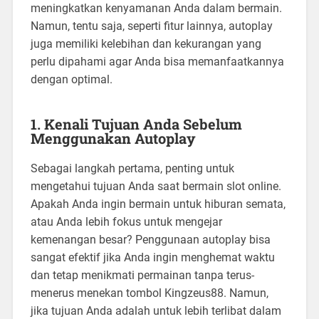
meningkatkan kenyamanan Anda dalam bermain.
Namun, tentu saja, seperti fitur lainnya, autoplay
juga memiliki kelebihan dan kekurangan yang
perlu dipahami agar Anda bisa memanfaatkannya
dengan optimal.
1. Kenali Tujuan Anda Sebelum
Menggunakan Autoplay
Sebagai langkah pertama, penting untuk
mengetahui tujuan Anda saat bermain slot online.
Apakah Anda ingin bermain untuk hiburan semata,
atau Anda lebih fokus untuk mengejar
kemenangan besar? Penggunaan autoplay bisa
sangat efektif jika Anda ingin menghemat waktu
dan tetap menikmati permainan tanpa terus-
menerus menekan tombol Kingzeus88. Namun,
jika tujuan Anda adalah untuk lebih terlibat dalam