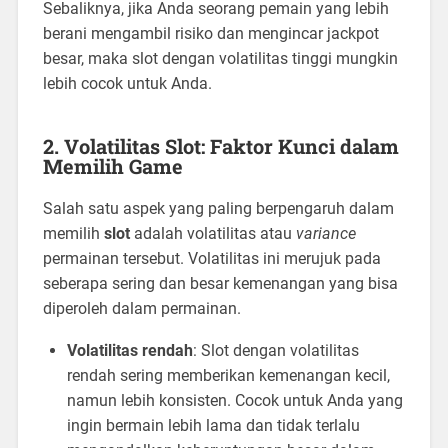
Sebaliknya, jika Anda seorang pemain yang lebih
berani mengambil risiko dan mengincar jackpot
besar, maka slot dengan volatilitas tinggi mungkin
lebih cocok untuk Anda.
2.
Volatilitas Slot: Faktor Kunci dalam
Memilih Game
Salah satu aspek yang paling berpengaruh dalam
memilih
slot
adalah volatilitas atau
variance
permainan tersebut. Volatilitas ini merujuk pada
seberapa sering dan besar kemenangan yang bisa
diperoleh dalam permainan.
Volatilitas rendah
: Slot dengan volatilitas
rendah sering memberikan kemenangan kecil,
namun lebih konsisten. Cocok untuk Anda yang
ingin bermain lebih lama dan tidak terlalu