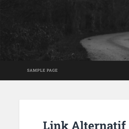
SAMPLE PAGE
Link Alternatif