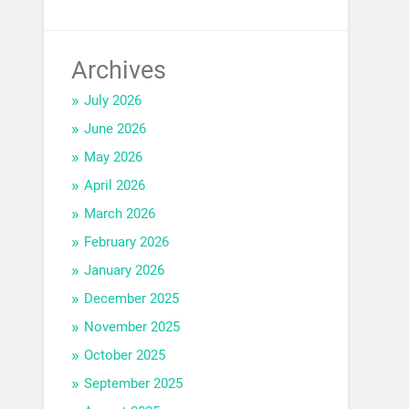
Archives
July 2026
June 2026
May 2026
April 2026
March 2026
February 2026
January 2026
December 2025
November 2025
October 2025
September 2025