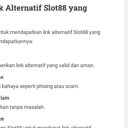
 Alternatif Slot88 yang
untuk mendapatkan link alternatif Slot88 yang
endapatkannya:
ikan link alternatif yang valid dan aman.
as
 bahaya seperti phising atau scam.
lain
akan tanpa masalah.
ce
i Slot88 untuk mendapat link alternatif