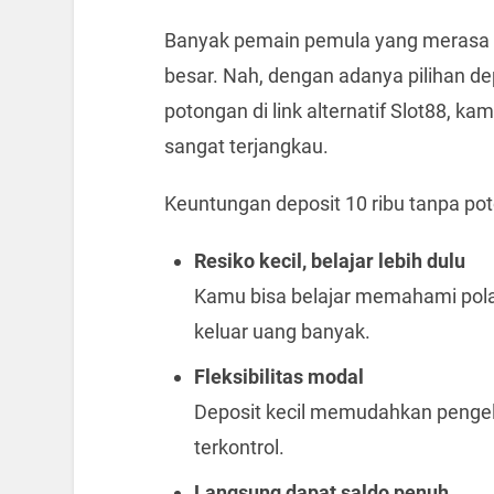
Banyak pemain pemula yang merasa b
besar. Nah, dengan adanya pilihan dep
potongan di link alternatif Slot88,
sangat terjangkau.
Keuntungan deposit 10 ribu tanpa pot
Resiko kecil, belajar lebih dulu
Kamu bisa belajar memahami pola
keluar uang banyak.
Fleksibilitas modal
Deposit kecil memudahkan pengel
terkontrol.
Langsung dapat saldo penuh