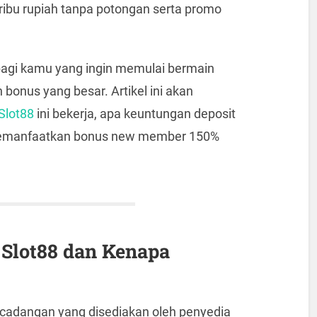
ribu rupiah tanpa potongan serta promo
bagi kamu yang ingin memulai bermain
bonus yang besar. Artikel ini akan
Slot88
ini bekerja, apa keuntungan deposit
a memanfaatkan bonus new member 150%
f Slot88 dan Kenapa
e cadangan yang disediakan oleh penyedia