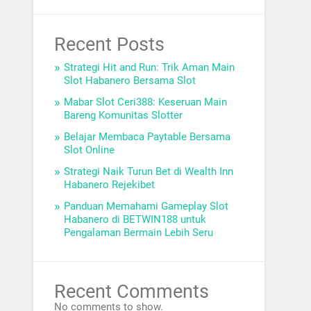
Recent Posts
Strategi Hit and Run: Trik Aman Main
Slot Habanero Bersama Slot
Mabar Slot Ceri388: Keseruan Main
Bareng Komunitas Slotter
Belajar Membaca Paytable Bersama
Slot Online
Strategi Naik Turun Bet di Wealth Inn
Habanero Rejekibet
Panduan Memahami Gameplay Slot
Habanero di BETWIN188 untuk
Pengalaman Bermain Lebih Seru
Recent Comments
No comments to show.