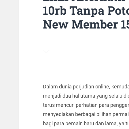
10rb Tanpa Pot
New Member 1
Dalam dunia perjudian online, kemu
menjadi dua hal utama yang selalu di
terus mencuri perhatian para penggem
menyediakan berbagai pilihan permain
bagi para pemain baru dan lama, yai