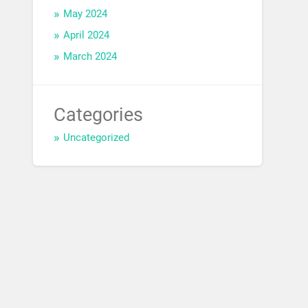
May 2024
April 2024
March 2024
Categories
Uncategorized