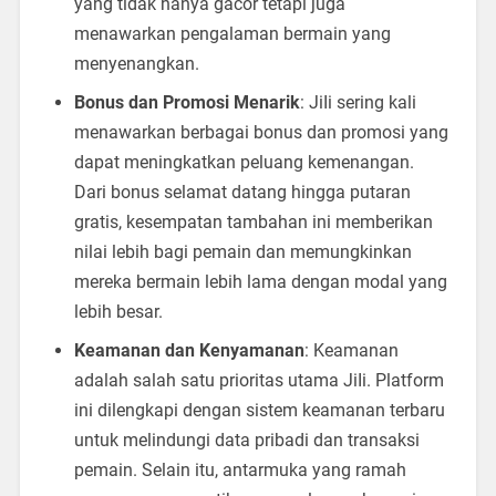
yang tidak hanya gacor tetapi juga
menawarkan pengalaman bermain yang
menyenangkan.
Bonus dan Promosi Menarik
: JiIi sering kali
menawarkan berbagai bonus dan promosi yang
dapat meningkatkan peluang kemenangan.
Dari bonus selamat datang hingga putaran
gratis, kesempatan tambahan ini memberikan
nilai lebih bagi pemain dan memungkinkan
mereka bermain lebih lama dengan modal yang
lebih besar.
Keamanan dan Kenyamanan
: Keamanan
adalah salah satu prioritas utama JiIi. Platform
ini dilengkapi dengan sistem keamanan terbaru
untuk melindungi data pribadi dan transaksi
pemain. Selain itu, antarmuka yang ramah