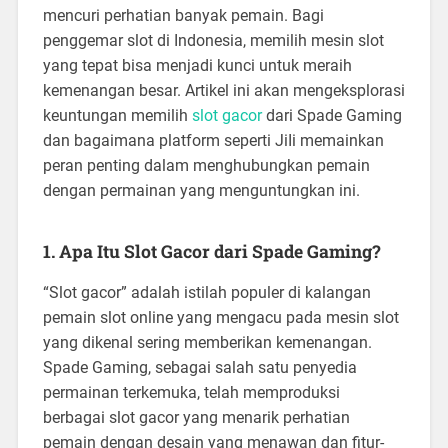
mencuri perhatian banyak pemain. Bagi
penggemar slot di Indonesia, memilih mesin slot
yang tepat bisa menjadi kunci untuk meraih
kemenangan besar. Artikel ini akan mengeksplorasi
keuntungan memilih
slot gacor
dari Spade Gaming
dan bagaimana platform seperti JiIi memainkan
peran penting dalam menghubungkan pemain
dengan permainan yang menguntungkan ini.
1. Apa Itu Slot Gacor dari Spade Gaming?
“Slot gacor” adalah istilah populer di kalangan
pemain slot online yang mengacu pada mesin slot
yang dikenal sering memberikan kemenangan.
Spade Gaming, sebagai salah satu penyedia
permainan terkemuka, telah memproduksi
berbagai slot gacor yang menarik perhatian
pemain dengan desain yang menawan dan fitur-