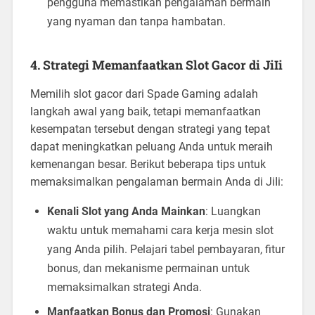
pengguna memastikan pengalaman bermain
yang nyaman dan tanpa hambatan.
4. Strategi Memanfaatkan Slot Gacor di JiIi
Memilih slot gacor dari Spade Gaming adalah
langkah awal yang baik, tetapi memanfaatkan
kesempatan tersebut dengan strategi yang tepat
dapat meningkatkan peluang Anda untuk meraih
kemenangan besar. Berikut beberapa tips untuk
memaksimalkan pengalaman bermain Anda di JiIi:
Kenali Slot yang Anda Mainkan
: Luangkan
waktu untuk memahami cara kerja mesin slot
yang Anda pilih. Pelajari tabel pembayaran, fitur
bonus, dan mekanisme permainan untuk
memaksimalkan strategi Anda.
Manfaatkan Bonus dan Promosi
: Gunakan