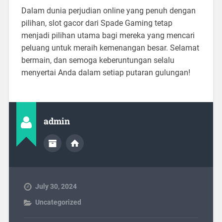
Dalam dunia perjudian online yang penuh dengan
pilihan, slot gacor dari Spade Gaming tetap
menjadi pilihan utama bagi mereka yang mencari
peluang untuk meraih kemenangan besar. Selamat
bermain, dan semoga keberuntungan selalu
menyertai Anda dalam setiap putaran gulungan!
admin
July 30, 2024
Uncategorized