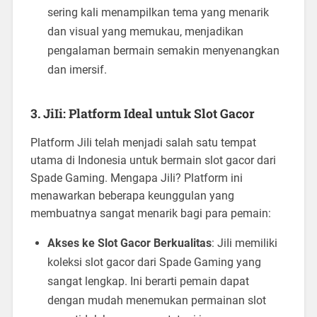
sering kali menampilkan tema yang menarik
dan visual yang memukau, menjadikan
pengalaman bermain semakin menyenangkan
dan imersif.
3. JiIi: Platform Ideal untuk Slot Gacor
Platform JiIi telah menjadi salah satu tempat
utama di Indonesia untuk bermain slot gacor dari
Spade Gaming. Mengapa JiIi? Platform ini
menawarkan beberapa keunggulan yang
membuatnya sangat menarik bagi para pemain:
Akses ke Slot Gacor Berkualitas
: JiIi memiliki
koleksi slot gacor dari Spade Gaming yang
sangat lengkap. Ini berarti pemain dapat
dengan mudah menemukan permainan slot