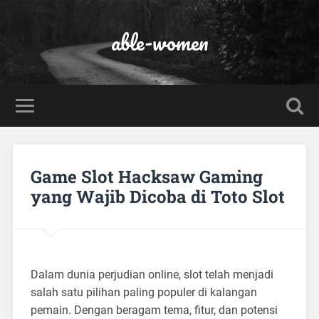
able-women
Game Slot Hacksaw Gaming
yang Wajib Dicoba di Toto Slot
Dalam dunia perjudian online, slot telah menjadi
salah satu pilihan paling populer di kalangan
pemain. Dengan beragam tema, fitur, dan potensi