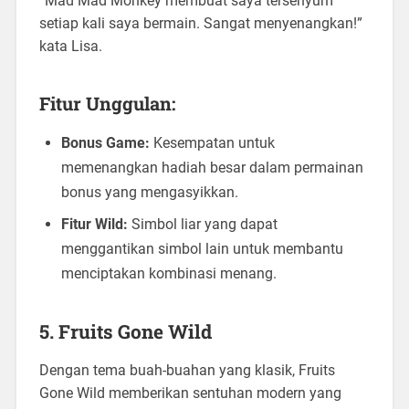
“Mad Mad Monkey membuat saya tersenyum
setiap kali saya bermain. Sangat menyenangkan!”
kata Lisa.
Fitur Unggulan:
Bonus Game:
Kesempatan untuk
memenangkan hadiah besar dalam permainan
bonus yang mengasyikkan.
Fitur Wild:
Simbol liar yang dapat
menggantikan simbol lain untuk membantu
menciptakan kombinasi menang.
5.
Fruits Gone Wild
Dengan tema buah-buahan yang klasik, Fruits
Gone Wild memberikan sentuhan modern yang