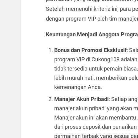
Setelah memenuhi kriteria ini, para
dengan program VIP oleh tim manaj
Keuntungan Menjadi Anggota Progr
Bonus dan Promosi Eksklusif
: Sa
program VIP di Cukong108 adalah 
tidak tersedia untuk pemain biasa.
lebih murah hati, memberikan pe
kemenangan Anda.
Manajer Akun Pribadi
: Setiap an
manajer akun pribadi yang akan m
Manajer akun ini akan membantu 
dari proses deposit dan penarika
permainan terbaik yang sesuai d