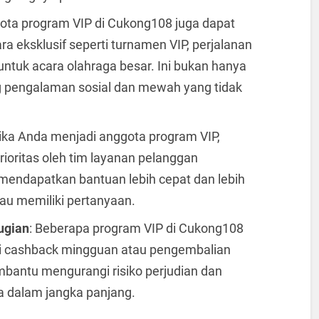
gota program VIP di Cukong108 juga dapat
 eksklusif seperti turnamen VIP, perjalanan
untuk acara olahraga besar. Ini bukan hanya
ang pengalaman sosial dan mewah yang tidak
tika Anda menjadi anggota program VIP,
ioritas oleh tim layanan pelanggan
 mendapatkan bantuan lebih cepat dan lebih
tau memiliki pertanyaan.
ugian
: Beberapa program VIP di Cukong108
i cashback mingguan atau pengembalian
mbantu mengurangi risiko perjudian dan
dalam jangka panjang.