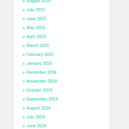
August 2025
July 2025
June 2025
May 2025
April 2025
March 2025
February 2025
January 2025
December 2024
November 2024
October 2024
September 2024
August 2024
July 2024
June 2024