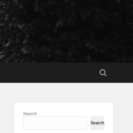
Search
Search