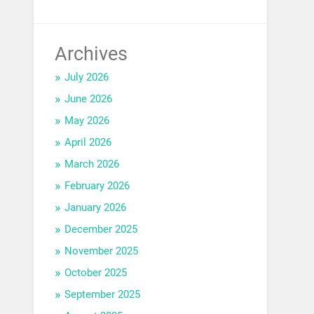
Archives
July 2026
June 2026
May 2026
April 2026
March 2026
February 2026
January 2026
December 2025
November 2025
October 2025
September 2025