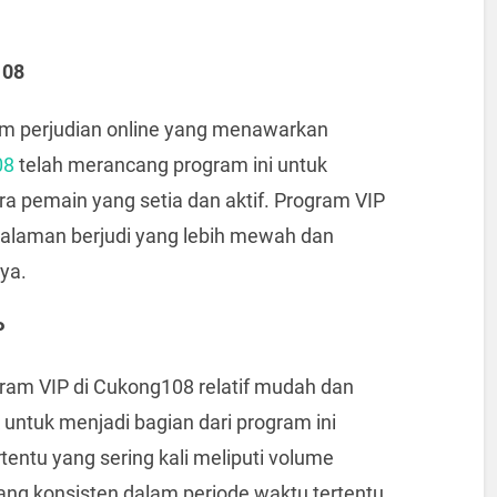
108
form perjudian online yang menawarkan
08
telah merancang program ini untuk
 pemain yang setia dan aktif. Program VIP
galaman berjudi yang lebih mewah dan
ya.
P
ram VIP di Cukong108 relatif mudah dan
 untuk menjadi bagian dari program ini
entu yang sering kali meliputi volume
ang konsisten dalam periode waktu tertentu.