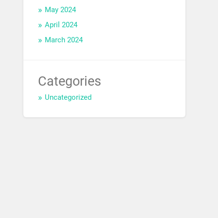
May 2024
April 2024
March 2024
Categories
Uncategorized