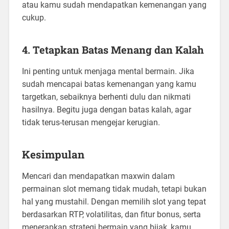
atau kamu sudah mendapatkan kemenangan yang
cukup.
4. Tetapkan Batas Menang dan Kalah
Ini penting untuk menjaga mental bermain. Jika
sudah mencapai batas kemenangan yang kamu
targetkan, sebaiknya berhenti dulu dan nikmati
hasilnya. Begitu juga dengan batas kalah, agar
tidak terus-terusan mengejar kerugian.
Kesimpulan
Mencari dan mendapatkan maxwin dalam
permainan slot memang tidak mudah, tetapi bukan
hal yang mustahil. Dengan memilih slot yang tepat
berdasarkan RTP, volatilitas, dan fitur bonus, serta
menerapkan strategi bermain yang bijak, kamu