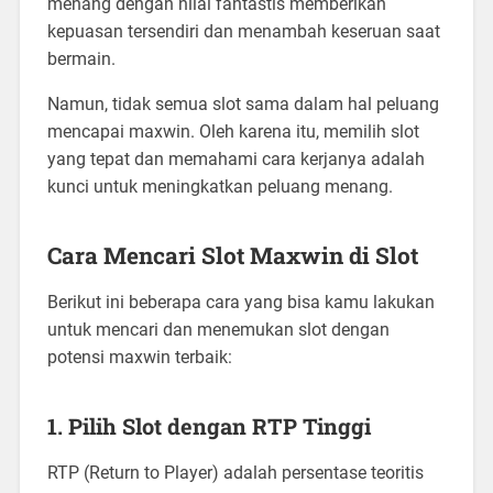
menang dengan nilai fantastis memberikan
kepuasan tersendiri dan menambah keseruan saat
bermain.
Namun, tidak semua slot sama dalam hal peluang
mencapai maxwin. Oleh karena itu, memilih slot
yang tepat dan memahami cara kerjanya adalah
kunci untuk meningkatkan peluang menang.
Cara Mencari Slot Maxwin di Slot
Berikut ini beberapa cara yang bisa kamu lakukan
untuk mencari dan menemukan slot dengan
potensi maxwin terbaik:
1. Pilih Slot dengan RTP Tinggi
RTP (Return to Player) adalah persentase teoritis