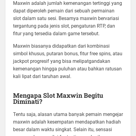
Maxwin adalah jumlah kemenangan tertinggi yang
dapat diperoleh pemain dari sebuah permainan
slot dalam satu sesi. Besarnya maxwin bervariasi
tergantung pada jenis slot, pengaturan RTP, dan
fitur yang tersedia dalam game tersebut.
Maxwin biasanya didapatkan dari kombinasi
simbol khusus, putaran bonus, fitur free spins, atau
jackpot progresif yang bisa melipatgandakan
kemenangan hingga puluhan atau bahkan ratusan
kali lipat dari taruhan awal.
Mengapa Slot Maxwin Begitu
Diminati?
Tentu saja, alasan utama banyak pemain mengejar
maxwin adalah kesempatan mendapatkan hadiah
besar dalam waktu singkat. Selain itu, sensasi