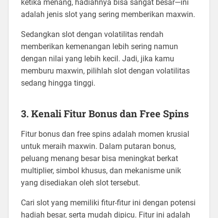
ketika menang, hadiahnya bisa sangat besar—ini
adalah jenis slot yang sering memberikan maxwin.
Sedangkan slot dengan volatilitas rendah
memberikan kemenangan lebih sering namun
dengan nilai yang lebih kecil. Jadi, jika kamu
memburu maxwin, pilihlah slot dengan volatilitas
sedang hingga tinggi.
3. Kenali Fitur Bonus dan Free Spins
Fitur bonus dan free spins adalah momen krusial
untuk meraih maxwin. Dalam putaran bonus,
peluang menang besar bisa meningkat berkat
multiplier, simbol khusus, dan mekanisme unik
yang disediakan oleh slot tersebut.
Cari slot yang memiliki fitur-fitur ini dengan potensi
hadiah besar, serta mudah dipicu. Fitur ini adalah