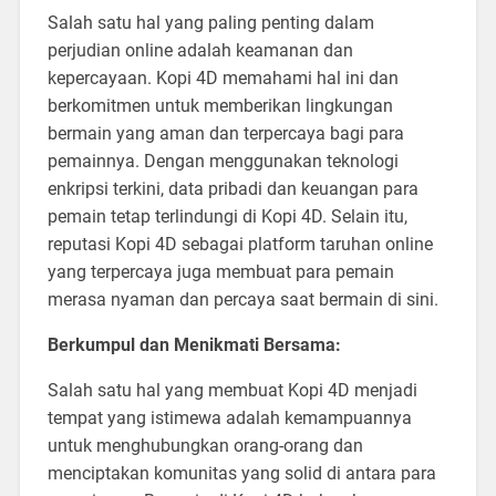
Salah satu hal yang paling penting dalam
perjudian online adalah keamanan dan
kepercayaan. Kopi 4D memahami hal ini dan
berkomitmen untuk memberikan lingkungan
bermain yang aman dan terpercaya bagi para
pemainnya. Dengan menggunakan teknologi
enkripsi terkini, data pribadi dan keuangan para
pemain tetap terlindungi di Kopi 4D. Selain itu,
reputasi Kopi 4D sebagai platform taruhan online
yang terpercaya juga membuat para pemain
merasa nyaman dan percaya saat bermain di sini.
Berkumpul dan Menikmati Bersama:
Salah satu hal yang membuat Kopi 4D menjadi
tempat yang istimewa adalah kemampuannya
untuk menghubungkan orang-orang dan
menciptakan komunitas yang solid di antara para