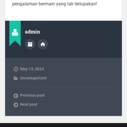
pengalaman bermain yang tak terlupakan!
admin
May 13, 2024
Uncategorized
Previous post
Next post