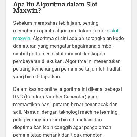
Apa Itu Algoritma dalam Slot
Maxwin?
Sebelum membahas lebih jauh, penting
memahami apa itu algoritma dalam konteks
slot
maxwin
. Algoritma di sini adalah serangkaian kode
dan aturan yang mengatur bagaimana simbol-
simbol pada mesin slot muncul dan kapan
pembayaran dilakukan. Algoritma ini menentukan
peluang kemenangan pemain serta jumlah hadiah
yang bisa didapatkan.
Dalam kasino online, algoritma ini dikenal sebagai
RNG (Random Number Generator) yang
memastikan hasil putaran benar-benar acak dan
adil. Namun, dengan teknologi machine learning,
pola pembayaran kini bisa dianalisis dan
dioptimalkan lebih canggih agar pengalaman
pemain tetap menarik dan tidak monoton.