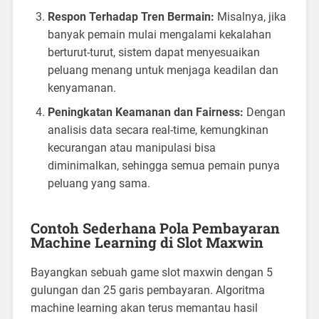
Respon Terhadap Tren Bermain:
Misalnya, jika
banyak pemain mulai mengalami kekalahan
berturut-turut, sistem dapat menyesuaikan
peluang menang untuk menjaga keadilan dan
kenyamanan.
Peningkatan Keamanan dan Fairness:
Dengan
analisis data secara real-time, kemungkinan
kecurangan atau manipulasi bisa
diminimalkan, sehingga semua pemain punya
peluang yang sama.
Contoh Sederhana Pola Pembayaran
Machine Learning di Slot Maxwin
Bayangkan sebuah game slot maxwin dengan 5
gulungan dan 25 garis pembayaran. Algoritma
machine learning akan terus memantau hasil