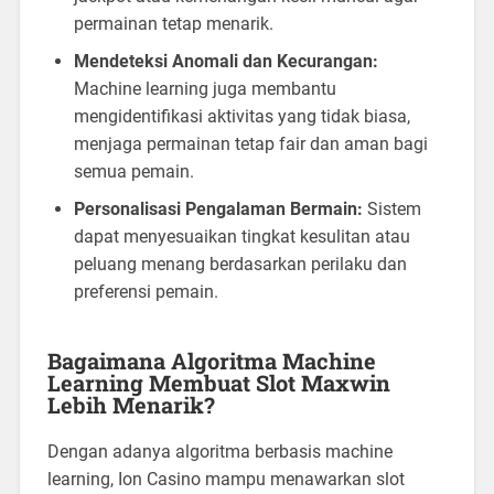
permainan tetap menarik.
Mendeteksi Anomali dan Kecurangan:
Machine learning juga membantu
mengidentifikasi aktivitas yang tidak biasa,
menjaga permainan tetap fair dan aman bagi
semua pemain.
Personalisasi Pengalaman Bermain:
Sistem
dapat menyesuaikan tingkat kesulitan atau
peluang menang berdasarkan perilaku dan
preferensi pemain.
Bagaimana Algoritma Machine
Learning Membuat Slot Maxwin
Lebih Menarik?
Dengan adanya algoritma berbasis machine
learning, Ion Casino mampu menawarkan slot