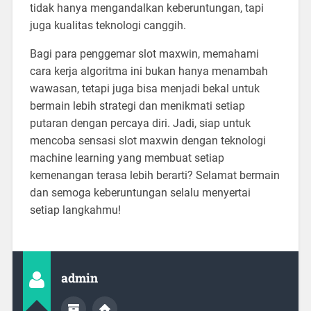
tidak hanya mengandalkan keberuntungan, tapi
juga kualitas teknologi canggih.
Bagi para penggemar slot maxwin, memahami
cara kerja algoritma ini bukan hanya menambah
wawasan, tetapi juga bisa menjadi bekal untuk
bermain lebih strategi dan menikmati setiap
putaran dengan percaya diri. Jadi, siap untuk
mencoba sensasi slot maxwin dengan teknologi
machine learning yang membuat setiap
kemenangan terasa lebih berarti? Selamat bermain
dan semoga keberuntungan selalu menyertai
setiap langkahmu!
admin